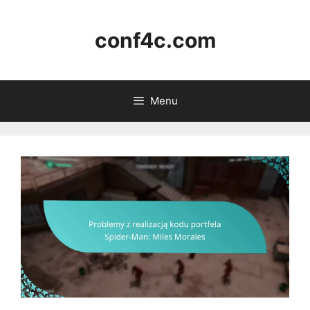
Skip
to
conf4c.com
content
Menu