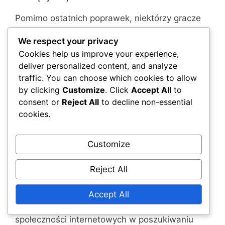
Pomimo ostatnich poprawek, niektórzy gracze
nadal zgłaszają bieżące problemy z realizacją
We respect your privacy
kodów portfelowych. Powszechne skargi
Cookies help us improve your experience,
obejmują kody, które nie są rozpoznawane,
deliver personalized content, and analyze
nawet po ich poprawnym wprowadzeniu, oraz
traffic. You can choose which cookies to allow
opóźnienia w otrzymywaniu e-maili
by clicking
Customize
. Click
Accept All
to
potwierdzających udane realizacje.
consent or
Reject All
to decline non-essential
cookies.
Wielu użytkowników udało się na fora i media
społecznościowe, aby podzielić się swoimi
doświadczeniami, co wskazuje, że te problemy
Customize
nie są odosobnione. Opinie społeczności
podkreślają potrzebę dalszych ulepszeń w
Reject All
systemie realizacji.
Accept All
Gracze są zachęcani do sprawdzania
społeczności internetowych w poszukiwaniu