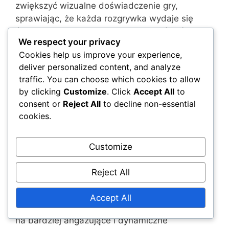
zwiększyć wizualne doświadczenie gry,
sprawiając, że każda rozgrywka wydaje się
świeża. Gracze mogą łatwo zmieniać skórki,
We respect your privacy
dodając warstwę personalizacji do swojej
Cookies help us improve your experience,
rozgrywki.
deliver personalized content, and analyze
traffic. You can choose which cookies to allow
Ulepszone mechaniki rozgrywki
by clicking
Customize
. Click
Accept All
to
consent or
Reject All
to decline non-essential
Edycja Ultimate zawiera udoskonalone
cookies.
mechaniki rozgrywki, które poprawiają ogólne
doświadczenie użytkownika. Obejmuje to
płynniejsze sterowanie, ulepszone systemy
Customize
walki i bardziej responsywną nawigację w
całym świecie gry.
Reject All
Te ulepszenia ułatwiają graczom wykonywanie
Accept All
skomplikowanych ruchów i strategii, co pozwala
na bardziej angażujące i dynamiczne