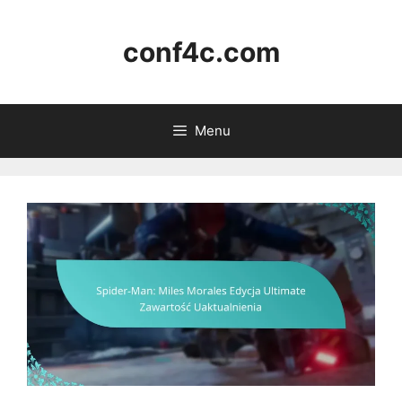
Skip
to
conf4c.com
content
Menu