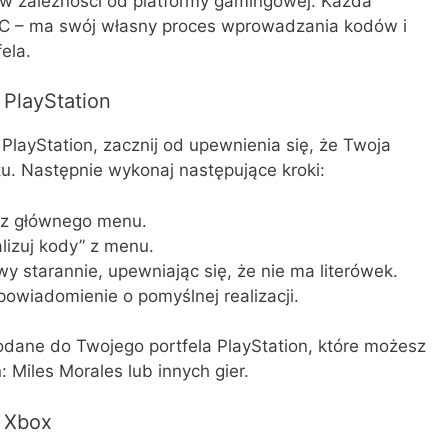
i w zależności od platformy gamingowej. Każda
 PC – ma swój własny proces wprowadzania kodów i
ela.
a PlayStation
PlayStation, zacznij od upewnienia się, że Twoja
tu. Następnie wykonaj następujące kroki:
e z głównego menu.
alizuj kody” z menu.
 starannie, upewniając się, że nie ma literówek.
powiadomienie o pomyślnej realizacji.
odane do Twojego portfela PlayStation, które możesz
Miles Morales lub innych gier.
a Xbox