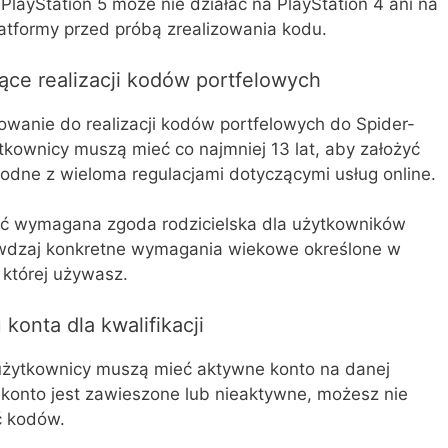
PlayStation 5 może nie działać na PlayStation 4 ani na
tformy przed próbą zrealizowania kodu.
ce realizacji kodów portfelowych
wanie do realizacji kodów portfelowych do Spider-
kownicy muszą mieć co najmniej 13 lat, aby założyć
zgodne z wieloma regulacjami dotyczącymi usług online.
ć wymagana zgoda rodzicielska dla użytkowników
rawdzaj konkretne wymagania wiekowe określone w
 której używasz.
onta dla kwalifikacji
użytkownicy muszą mieć aktywne konto na danej
 konto jest zawieszone lub nieaktywne, możesz nie
ć kodów.